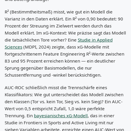
R² (Bestimmtheitsmaß) misst, wie gut ein Modell die
Varianz in den Daten erklärt. Ein R² von 0,90 bedeutet: 90
Prozent der Streuung im Zielwert werden durch das
Modell erklärt. Im xG-Kontext: Wie präzise sagt das Modell
die tatsächlichen Tore vorher? Eine
Studie in Applied
Sciences
(MDPI, 2024) zeigte, dass xG-Modelle mit
fortgeschrittenem Feature Engineering R²-Werte zwischen
83 und 95 Prozent erreichen können — ein deutlicher
Sprung gegenüber Basismodellen, die nur
Schussentfernung und -winkel berücksichtigen.
AUC-ROC schließlich misst die Trennschärfe eines
Klassifikators: Wie gut unterscheidet das Modell zwischen
den Klassen (Tor vs. kein Tor, Sieg vs. kein Sieg)? Ein AUC-
Wert von 0,5 entspricht Zufall, 1,0 wäre perfekte
Trennung. Ein
bayesianisches xG-Modell
, das in einer
Studie in Frontiers in Sports and Active Living mit nur
sieben Variablen arbeitete, erreichte einen AUC-Wert von