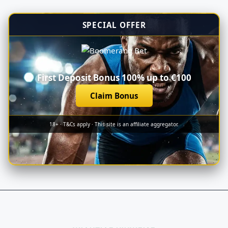
SPECIAL OFFER
First Deposit Bonus 100% up to €100
Claim Bonus
18+ · T&Cs apply · This site is an affiliate aggregator.