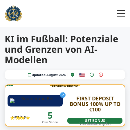
KI im Fußball: Potenziale
und Grenzen von AI-
Modellen
Updated August 2026
18+
#1
LEADING BRAND
FIRST DEPOSIT
BONUS 100% UP TO
€100
5
★★★★★
Rate it! (0)
GET BONUS
Our Score
Visit Boomerang Bet