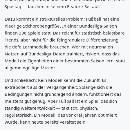
Spieltag — tauchen in keinem Feature-Set auf.
Dazu kommt ein strukturelles Problem: Fußball hat eine
niedrige Stichprobengröße. In einer Bundesliga-Saison
finden 306 Spiele statt. Das reicht für statistisch belastbare
Trends, aber nicht für die feingranulare Differenzierung,
die tiefe Lernmodelle brauchen. Wer mit neuronalen
Netzen auf Bundesliga-Daten trainiert, riskiert, dass das
Modell die Eigenheiten einer bestimmten Saison lernt statt
allgemeingültige Muster.
Und schließlich: Kein Modell kennt die Zukunft. Es
extrapoliert aus der Vergangenheit. Solange sich die
Bedingungen nicht grundlegend ändern, funktioniert das
meistens gut genug. Aber Fußball ist ein Spiel, das sich
ständig weiterentwickelt — taktisch, physisch,
regulatorisch. Ein Modell, das vor drei Jahren optimiert
wurde, kann heute bereits veraltet sein.