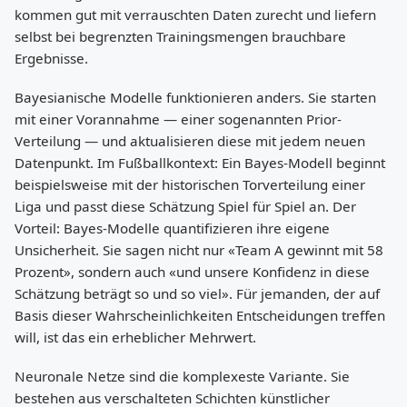
kommen gut mit verrauschten Daten zurecht und liefern
selbst bei begrenzten Trainingsmengen brauchbare
Ergebnisse.
Bayesianische Modelle funktionieren anders. Sie starten
mit einer Vorannahme — einer sogenannten Prior-
Verteilung — und aktualisieren diese mit jedem neuen
Datenpunkt. Im Fußballkontext: Ein Bayes-Modell beginnt
beispielsweise mit der historischen Torverteilung einer
Liga und passt diese Schätzung Spiel für Spiel an. Der
Vorteil: Bayes-Modelle quantifizieren ihre eigene
Unsicherheit. Sie sagen nicht nur «Team A gewinnt mit 58
Prozent», sondern auch «und unsere Konfidenz in diese
Schätzung beträgt so und so viel». Für jemanden, der auf
Basis dieser Wahrscheinlichkeiten Entscheidungen treffen
will, ist das ein erheblicher Mehrwert.
Neuronale Netze sind die komplexeste Variante. Sie
bestehen aus verschalteten Schichten künstlicher