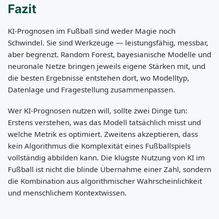
Fazit
KI-Prognosen im Fußball sind weder Magie noch
Schwindel. Sie sind Werkzeuge — leistungsfähig, messbar,
aber begrenzt. Random Forest, bayesianische Modelle und
neuronale Netze bringen jeweils eigene Stärken mit, und
die besten Ergebnisse entstehen dort, wo Modelltyp,
Datenlage und Fragestellung zusammenpassen.
Wer KI-Prognosen nutzen will, sollte zwei Dinge tun:
Erstens verstehen, was das Modell tatsächlich misst und
welche Metrik es optimiert. Zweitens akzeptieren, dass
kein Algorithmus die Komplexität eines Fußballspiels
vollständig abbilden kann. Die klügste Nutzung von KI im
Fußball ist nicht die blinde Übernahme einer Zahl, sondern
die Kombination aus algorithmischer Wahrscheinlichkeit
und menschlichem Kontextwissen.