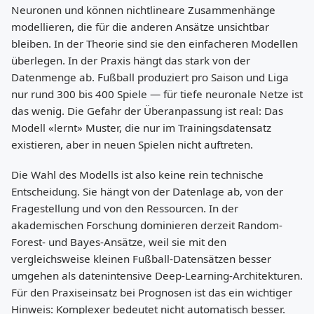
Neuronen und können nichtlineare Zusammenhänge
modellieren, die für die anderen Ansätze unsichtbar
bleiben. In der Theorie sind sie den einfacheren Modellen
überlegen. In der Praxis hängt das stark von der
Datenmenge ab. Fußball produziert pro Saison und Liga
nur rund 300 bis 400 Spiele — für tiefe neuronale Netze ist
das wenig. Die Gefahr der Überanpassung ist real: Das
Modell «lernt» Muster, die nur im Trainingsdatensatz
existieren, aber in neuen Spielen nicht auftreten.
Die Wahl des Modells ist also keine rein technische
Entscheidung. Sie hängt von der Datenlage ab, von der
Fragestellung und von den Ressourcen. In der
akademischen Forschung dominieren derzeit Random-
Forest- und Bayes-Ansätze, weil sie mit den
vergleichsweise kleinen Fußball-Datensätzen besser
umgehen als datenintensive Deep-Learning-Architekturen.
Für den Praxiseinsatz bei Prognosen ist das ein wichtiger
Hinweis: Komplexer bedeutet nicht automatisch besser.