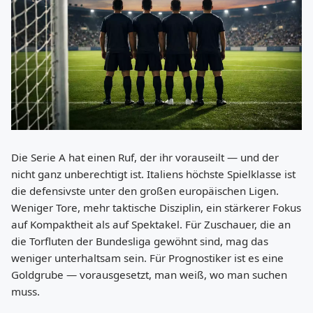
Die Serie A hat einen Ruf, der ihr vorauseilt — und der
nicht ganz unberechtigt ist. Italiens höchste Spielklasse ist
die defensivste unter den großen europäischen Ligen.
Weniger Tore, mehr taktische Disziplin, ein stärkerer Fokus
auf Kompaktheit als auf Spektakel. Für Zuschauer, die an
die Torfluten der Bundesliga gewöhnt sind, mag das
weniger unterhaltsam sein. Für Prognostiker ist es eine
Goldgrube — vorausgesetzt, man weiß, wo man suchen
muss.