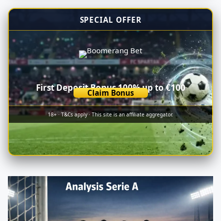
SPECIAL OFFER
First Deposit Bonus 100% up to €100
Claim Bonus
18+ · T&Cs apply · This site is an affiliate aggregator.