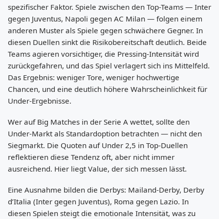
spezifischer Faktor. Spiele zwischen den Top-Teams — Inter
gegen Juventus, Napoli gegen AC Milan — folgen einem
anderen Muster als Spiele gegen schwächere Gegner. In
diesen Duellen sinkt die Risikobereitschaft deutlich. Beide
Teams agieren vorsichtiger, die Pressing-Intensität wird
zurückgefahren, und das Spiel verlagert sich ins Mittelfeld.
Das Ergebnis: weniger Tore, weniger hochwertige
Chancen, und eine deutlich höhere Wahrscheinlichkeit für
Under-Ergebnisse.
Wer auf Big Matches in der Serie A wettet, sollte den
Under-Markt als Standardoption betrachten — nicht den
Siegmarkt. Die Quoten auf Under 2,5 in Top-Duellen
reflektieren diese Tendenz oft, aber nicht immer
ausreichend. Hier liegt Value, der sich messen lässt.
Eine Ausnahme bilden die Derbys: Mailand-Derby, Derby
d’Italia (Inter gegen Juventus), Roma gegen Lazio. In
diesen Spielen steigt die emotionale Intensität, was zu