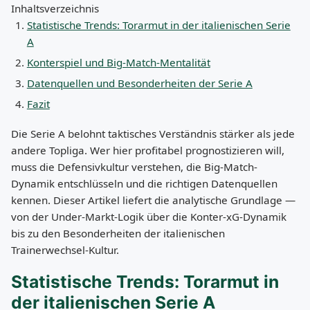
Inhaltsverzeichnis
Statistische Trends: Torarmut in der italienischen Serie
A
Konterspiel und Big-Match-Mentalität
Datenquellen und Besonderheiten der Serie A
Fazit
Die Serie A belohnt taktisches Verständnis stärker als jede
andere Topliga. Wer hier profitabel prognostizieren will,
muss die Defensivkultur verstehen, die Big-Match-
Dynamik entschlüsseln und die richtigen Datenquellen
kennen. Dieser Artikel liefert die analytische Grundlage —
von der Under-Markt-Logik über die Konter-xG-Dynamik
bis zu den Besonderheiten der italienischen
Trainerwechsel-Kultur.
Statistische Trends: Torarmut in
der italienischen Serie A